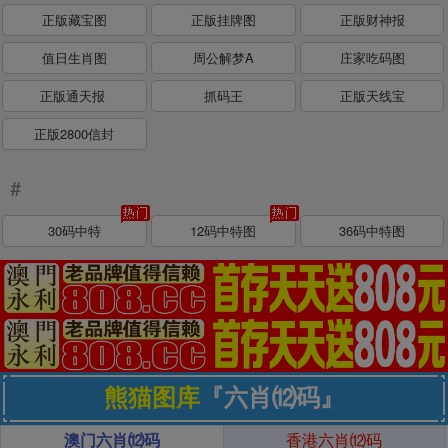
正版藏宝图
正版挂牌图
正版财神报
值日生肖图
周公解梦A
庄家吃码图
正版通天报
抓码王
正版天线宝
正版2800信封
#
30码中特
12码中特图
36码中特图
熊猫图库
『六肖⑿码』
澳门六肖⑿码
香港六肖⑿码