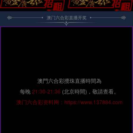
澳门六合彩直播开奖
澳門六合彩攪珠直播時間為
每晚
21:30-21:36
(北京時間)，敬請查看。
澳门六合彩资料网：https://www.137884.com