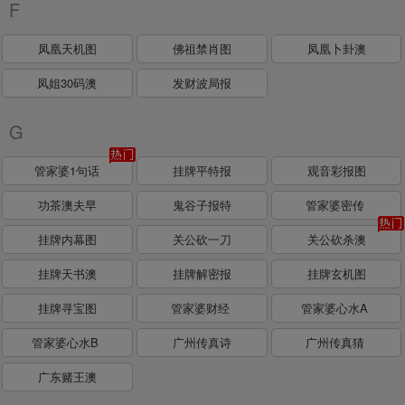
F
凤凰天机图
佛祖禁肖图
凤凰卜卦澳
凤姐30码澳
发财波局报
G
管家婆1句话
挂牌平特报
观音彩报图
功茶澳夫早
鬼谷子报特
管家婆密传
挂牌内幕图
关公砍一刀
关公砍杀澳
挂牌天书澳
挂牌解密报
挂牌玄机图
挂牌寻宝图
管家婆财经
管家婆心水A
管家婆心水B
广州传真诗
广州传真猜
广东赌王澳