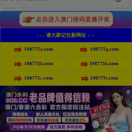
点击进入澳门报码直播开奖
↓↓↓ 请大家记住新网址 ↓↓↓
198775
a
.com
198775
g
.com
198775
b
.com
198775
k
.com
198775
c
.com
198775
t
.com