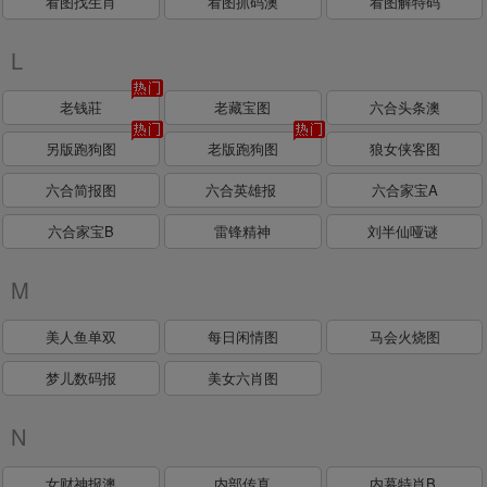
看图找生肖
看图抓码澳
看图解特码
L
老钱莊
老藏宝图
六合头条澳
另版跑狗图
老版跑狗图
狼女侠客图
六合简报图
六合英雄报
六合家宝A
六合家宝B
雷锋精神
刘半仙哑谜
M
美人鱼单双
每日闲情图
马会火烧图
梦儿数码报
美女六肖图
N
女财神报澳
内部传真
内幕特肖B