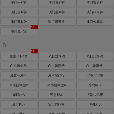
澳门平财神
澳门青财神
澳门银财神
澳门金财神
澳门蓝财神
澳门绿财神
澳门黄财神
澳门频果报
澳门铁算盘
澳门藏宝图
B
宝宝平特1肖
八仙过海澳
八仙指路澳
白小姐会员
白小姐密传
白小姐密传
波叔一波中
波肖尾门报
宝中之宝澳
白小姐救世B
白小姐救世A
爆码料B
爆码料A
帮您翻本
博彩快讯报
波行肖尾
宝宝特码图
博彩通B
博彩通A
博彩平特报
百家乐玄机