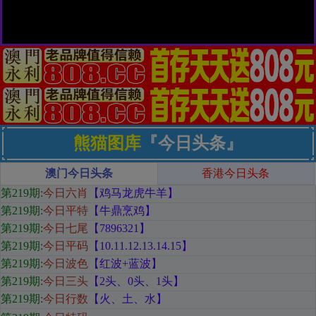
熊猫图库
『今日头条』
澳门今日头条
香港今日头条
第219期
:
今日六肖
【鸡马龙虎牛羊
】
第219期:
今日平特
【牛鼎烹鸡
】
第219期:
今日七尾
【7896321
】
第219期:
今日平码
【
10.11.12.13.14.15
】
第219期:
今日波色
【红
波+蓝波
】
第219期:
今日三头
【
2头、0头、1头
】
第219期:
今日行数
【火
、土、水
】