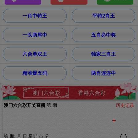
一肖中特王
平特2肖王
一头两尾中
五肖必中奖
六合单双王
独家三肖王
精准爆五码
两肖连连中
澳门六合彩
香港六合彩