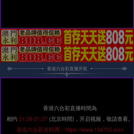
香港六合彩直播开奖
香港六合彩直播時間為
相约
21:29-21:37
(北京時間)，开启视频，敬請查看。
香港六合彩资料网：https://www.134755.com