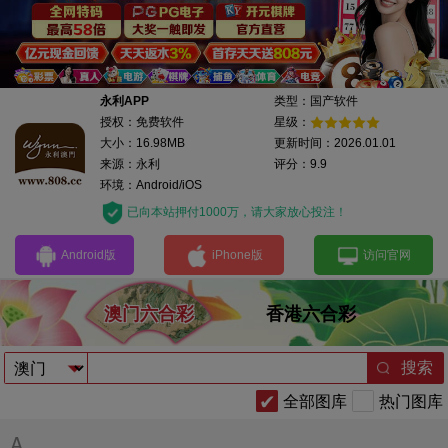
永利APP
类型：国产软件
授权：免费软件
星级：
大小：16.98MB
更新时间：2026.01.01
来源：永利
评分：9.9
环境：Android/iOS
已向本站押付1000万，请大家放心投注！
Android版
iPhone版
访问官网
澳门六合彩
香港六合彩
搜索
全部图库
热门图库
A