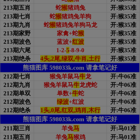
213期五肖
蛇
猴
猪鸡兔
开:猴35准
213期七肖
蛇
猴
猪鸡兔羊狗
开:猴35准
213期九肖
蛇
猴
猪鸡兔羊狗马龙
开:猴35准
213期家野
家禽+蛇
猴
开:猴35准
213期波色
蓝波+
红波
开:猴35准
213期
六尾
1-2-
5
-8-9-0
开:猴35准
213期绝杀
4头,2尾,绿双,牛肖,土行
开:猴35准
熊猫图库 598033k.com 请拿笔记好
212期七肖
猴兔羊鼠马
牛
龙
开:牛06准
212期九肖
猴兔羊鼠马
牛
龙虎蛇
开:牛06准
212期单双
单数+
牛
蛇
开:牛06准
212期波色
绿波
+红波
开:牛06准
212期绝杀
1头,0尾,红双,鸡肖,木行
开:牛06准
熊猫图库 598033k.com 请拿笔记好
211期三肖
羊兔
马
开:马01准
211期五肖
羊兔
马
猴鸡
开:马01准