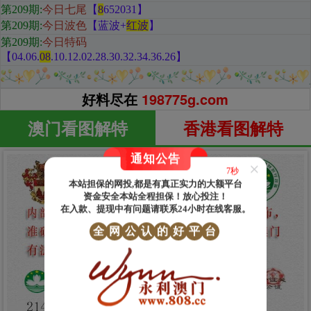
第209期:
今日七尾
【
8
652031
】
第209期:
今日波色
【蓝
波+
红波
】
第209期:
今日特码
【04.06.
08
.10.12.02.28.30.32.34.36.26
】
好料尽在
198775g.com
澳门看图解特
香港看图解特
通知公告
×
6秒
本站担保的网投,都是有真正实力的大额平台
资金安全本站全程担保！放心投注！
在入款、提现中有问题请联系24小时在线客服。
全
网
公
认
的
好
平
台