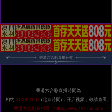
香港六合彩直播开奖
香港六合彩直播時間為
相约
21:29-21:37
(北京時間)，开启视频，敬請查看。
香港六合彩资料网：https://www.134755.com