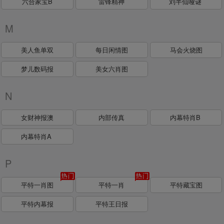
六合家宝B
雷锋精神
刘半仙哑谜
M
美人鱼单双
每日闲情图
马会火烧图
梦儿数码报
美女六肖图
N
女财神报澳
内部传真
内幕特肖B
内幕特肖A
P
平特一肖图
平特一肖
平特藏宝图
平特内幕报
平特王日报