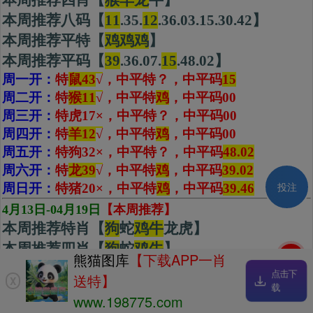
本周推荐八码【
11
.35.
12
.36.03.15.30.42】
本周推荐平特【
鸡鸡鸡
】
本周推荐平码【
39
.36.07.
15
.48.02】
周一开：
特
鼠43
√
，中平特？，
中平码
15
周二开：
特
猴11
√
，中平特
鸡
，
中平码00
周三开：
特虎17×，中平特？，
中平码00
周四开：
特
羊12
√
，中平特
鸡
，
中平码00
周五开：
特狗32×，中平特？，
中平码
48.02
周六开：
特
龙39
√
，中平特
鸡
，
中平码
39.02
投注
周日开：
特猪20×，中平特
鸡
，中平码
39.46
4月13日-04月19日
【本周推荐】
本周推荐特肖【
狗
蛇
鸡牛
龙虎】
本周推荐四肖【
狗
蛇
鸡
牛
】
刷新
熊猫图库
【下载APP一肖
本周推荐八码【21.33.02.38.10.
22
.
06
.30】
点击下
送特】
X
本周推荐平特【
鸡鸡鸡
】
载
www.198775.com
本周推荐平码【
06
.14.08.29.
34
.33】