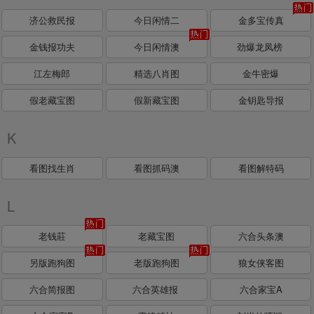
济公救民报
今日闲情二
金多宝传真
金钱报功夫
今日闲情澳
劲爆龙凤榜
江左梅郎
精选八肖图
金牛密爆
假老藏宝图
假新藏宝图
金钥匙导报
K
看图找生肖
看图抓码澳
看图解特码
L
老钱莊
老藏宝图
六合头条澳
另版跑狗图
老版跑狗图
狼女侠客图
六合简报图
六合英雄报
六合家宝A