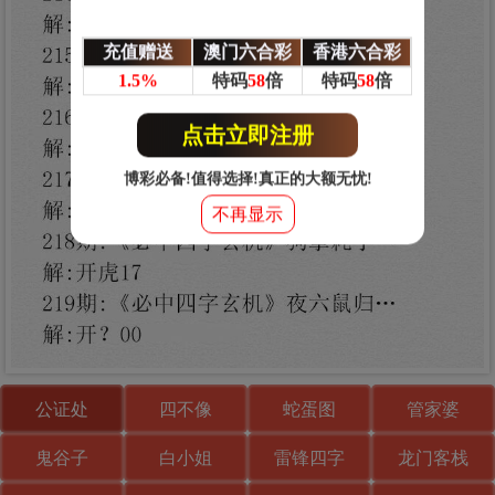
公证处
四不像
蛇蛋图
管家婆
鬼谷子
白小姐
雷锋四字
龙门客栈