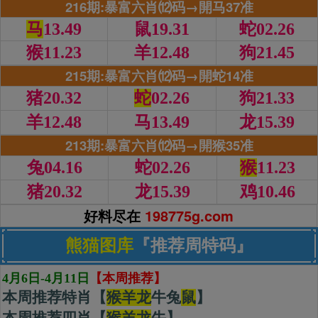
216期:暴富六肖⑿码→開马37准
马
13.49
鼠19.31
蛇02.26
猴11.23
羊12.48
狗21.45
215期:暴富六肖⑿码→開蛇14准
猪20.32
蛇
02.26
狗21.33
羊12.48
马13.49
龙15.39
213期:暴富六肖⑿码→開猴35准
兔04.16
蛇02.26
猴
11.23
猪20.32
龙15.39
鸡10.46
好料尽在
198775g.com
熊猫图库
『推荐周特码』
4月6日-4月11日
【本周推荐】
本周推荐特肖【
猴羊龙
牛兔
鼠
】
本周推荐四肖【
猴
羊
龙
牛】