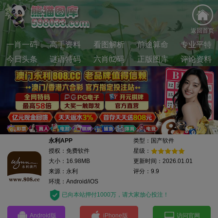
返回首页
一肖一码
高手资料
看图解析
前途算命
专业平特
今日头条
谜语特码
六肖⑿码
正版图库
评论资料
永利APP
类型：国产软件
授权：免费软件
星级：
大小：16.98MB
更新时间：2026.01.01
来源：永利
评分：9.9
环境：Android/iOS
已向本站押付1000万，请大家放心投注！
Android版
iPhone版
访问官网