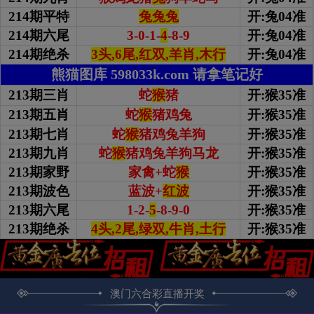
214期平特
兔兔兔
开:兔04准
214期
六尾
3-0-1-
4
-8-9
开:兔04准
214期绝杀
3头,6尾,红双,羊肖,木行
开:兔04准
熊猫图库 598033k.com 请拿笔记好
213期三肖
蛇
猴
猪
开:猴35准
213期五肖
蛇
猴
猪鸡兔
开:猴35准
213期七肖
蛇
猴
猪鸡兔羊狗
开:猴35准
213期九肖
蛇
猴
猪鸡兔羊狗马龙
开:猴35准
213期家野
家禽+蛇
猴
开:猴35准
213期波色
蓝波+
红波
开:猴35准
213期
六尾
1-2-
5
-8-9-0
开:猴35准
213期绝杀
4头,2尾,绿双,牛肖,土行
开:猴35准
澳门六合彩直播开奖