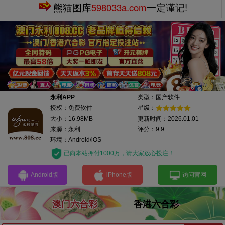
熊猫图库
598033a.com
一定谨记!
永利APP
类型：国产软件
授权：免费软件
星级：
大小：16.98MB
更新时间：2026.01.01
来源：永利
评分：9.9
环境：Android/iOS
已向本站押付1000万，请大家放心投注！
Android版
iPhone版
访问官网
澳门六合彩
香港六合彩