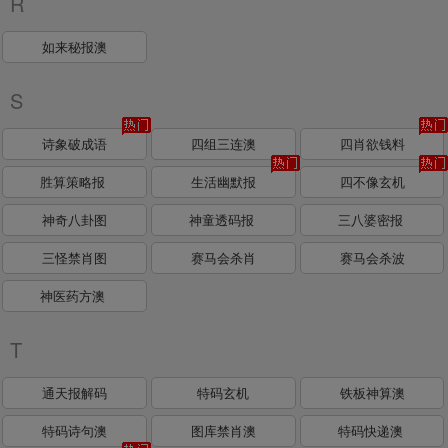
R
如来秘报澳
S
诗象破成语
四组三连澳
四肖欲钱料
胜算策略报
生活幽默报
四不像玄机
神奇八卦图
神童透码报
三八婆密报
三怪禁肖图
赛马会杀肖
赛马会杀波
神医药方澳
T
通天报解码
特码玄机
铁板神算澳
特码诗句澳
图库禁肖澳
特码快递澳