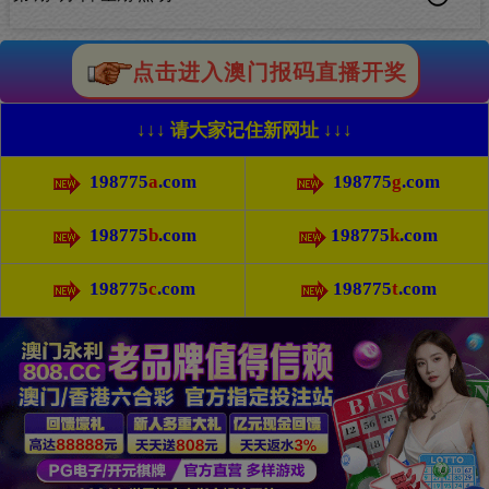
点击进入澳门报码直播开奖
↓↓↓ 请大家记住新网址 ↓↓↓
198775
a
.com
198775
g
.com
198775
b
.com
198775
k
.com
198775
c
.com
198775
t
.com