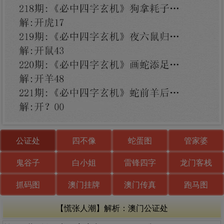
公证处
四不像
蛇蛋图
管家婆
鬼谷子
白小姐
雷锋四字
龙门客栈
抓码图
澳门挂牌
澳门传真
跑马图
【慌张人潮】解析：澳门公证处