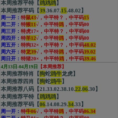
本周推荐平特【
鸡鸡鸡
】
本周推荐平码【
39
.36.07.
15
.48.02】
周一开：
特
鼠43
√
，中平特？，
中平码
15
周二开：
特
猴11
√
，中平特
鸡
，
中平码00
周三开：
特虎17×，中平特？，
中平码00
周四开：
特
羊12
√
，中平特
鸡
，
中平码00
周五开：
特狗32×，中平特？，
中平码
48.02
周六开：
特
龙39
√
，中平特
鸡
，
中平码
39.02
周日开：
特猪20×，中平特
鸡
，中平码
39.46
4月13日-04月19日
【本周推荐】
本周推荐特肖【
狗
蛇
鸡牛
龙虎】
本周推荐四肖【
狗
蛇
鸡
牛
】
本周推荐八码【21.33.02.38.10.
22
.
06
.30】
本周推荐平特【
鸡鸡鸡
】
本周推荐平码【
06
.14.08.29.
34
.33】
周一开：
特
牛06
√
，中平特
鸡
，
中平码
06.34