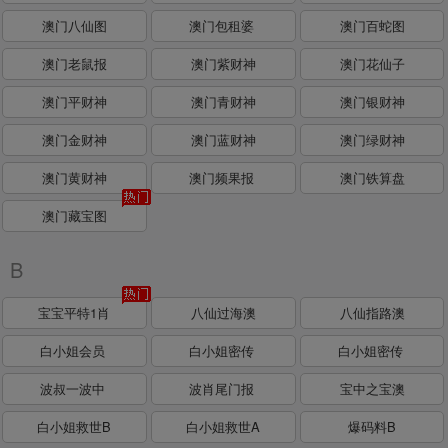
澳门八仙图
澳门包租婆
澳门百蛇图
澳门老鼠报
澳门紫财神
澳门花仙子
澳门平财神
澳门青财神
澳门银财神
澳门金财神
澳门蓝财神
澳门绿财神
澳门黄财神
澳门频果报
澳门铁算盘
澳门藏宝图
B
宝宝平特1肖
八仙过海澳
八仙指路澳
白小姐会员
白小姐密传
白小姐密传
波叔一波中
波肖尾门报
宝中之宝澳
白小姐救世B
白小姐救世A
爆码料B