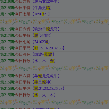
第219期
:
今日六肖
【鸡马龙虎牛羊
】
第219期:
今日平特
【牛鼎烹
鸡
】
第219期:
今日七尾
【7896
3
21
】
第217期
:
今日六肖
【狗鸡羊
蛇
龙马
】
第217期:
今日平特
【
鸡
飞狗跳
】
第217期:
今日七尾
【741023
6
】
第217期:
今日平码
【
12
.15.16.20.32.33
】
第217期:
今日波色
【绿
波+
蓝波
】
第217期:
今日行数
【水
、木、
金
】
第215期
:
今日六肖
【羊
蛇
龙兔虎牛
】
第215期:
今日平特
【
牛
鬼
蛇
神
】
第215期:
今日平码
【
30
.21.23.25.26.28
】
第215期:
今日行数
【
水
、火、木
】