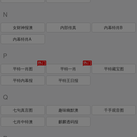
N
女财神报澳
内部传真
内幕特肖B
内幕特肖A
P
平特一肖图
平特一肖
平特藏宝图
平特内幕报
平特王日报
Q
七句真言图
趣味幽默澳
千手观音图
七肖中特澳
麒麟透码报