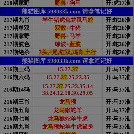
218期家野
野兽
+狗马
开:虎17准
熊猫图库 598033k.com 请拿笔记好
217期九肖
羊牛猪虎兔龙鼠马
蛇
开:蛇26准
217期单双
双数
+牛猪
开:蛇26准
217期家野
野兽
+马羊
开:蛇26准
217期波色
绿波+
蓝波
开:蛇26准
217期绝杀
3头,4尾,红双,鸡肖,土行
开:蛇26准
熊猫图库 598033k.com 请拿笔记好
216期三码
15.27.
37
开:马37准
216期六码
15.27.
37
.25.23.35
开:马37准
15.27.
37
.25.23.35.14
216期14码
开:马37准
38.24.12.18.30.29.05
216期三肖
龙
马
猴
开:马37准
216期五肖
龙
马
猴蛇羊
开:马37准
216期七肖
龙
马
猴蛇羊牛虎
开:马37准
216期九肖
龙
马
猴蛇羊牛虎鼠兔
开:马37准