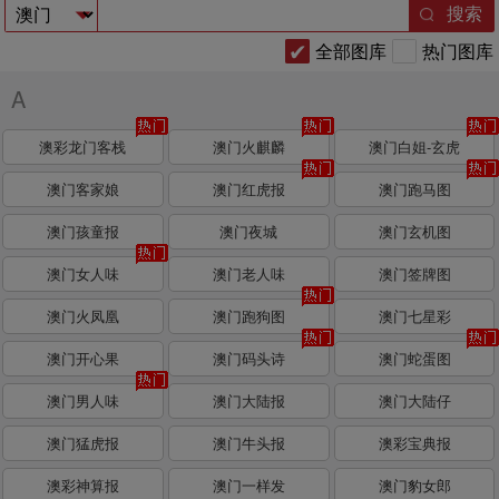
搜索
全部图库
热门图库
A
澳彩龙门客栈
澳门火麒麟
澳门白姐-玄虎
澳门客家娘
澳门红虎报
澳门跑马图
澳门孩童报
澳门夜城
澳门玄机图
澳门女人味
澳门老人味
澳门签牌图
澳门火凤凰
澳门跑狗图
澳门七星彩
澳门开心果
澳门码头诗
澳门蛇蛋图
澳门男人味
澳门大陆报
澳门大陆仔
澳门猛虎报
澳门牛头报
澳彩宝典报
澳彩神算报
澳门一样发
澳门豹女郎